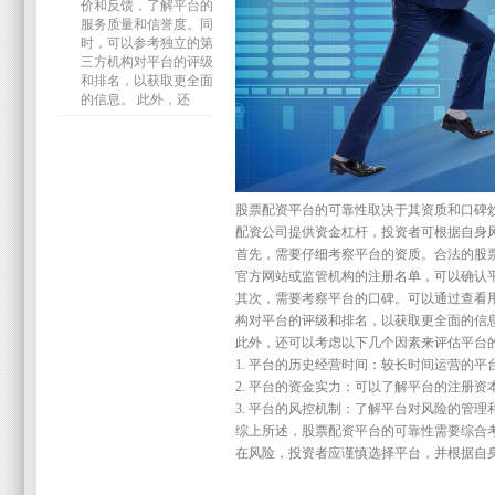
价和反馈，了解平台的
服务质量和信誉度。同
时，可以参考独立的第
三方机构对平台的评级
和排名，以获取更全面
的信息。 此外，还
股票配资平台的可靠性取决于其资质和口碑
配资公司提供资金杠杆，投资者可根据自身
首先，需要仔细考察平台的资质。合法的股
官方网站或监管机构的注册名单，可以确认
其次，需要考察平台的口碑。可以通过查看
构对平台的评级和排名，以获取更全面的信
此外，还可以考虑以下几个因素来评估平台
1. 平台的历史经营时间：较长时间运营的平
2. 平台的资金实力：可以了解平台的注册
3. 平台的风控机制：了解平台对风险的管
综上所述，股票配资平台的可靠性需要综合
在风险，投资者应谨慎选择平台，并根据自