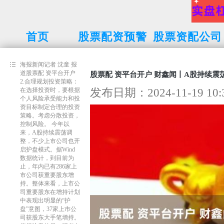
首页
股票配资预警
股票资配公司
线
海报新闻记者 沈童 报
道股票配 资平台开户
股票配 资平台开户 财鑫闻丨A股持续震
2.合理规划投资策略：
发布日期：2024-11-19 1
在选择投资时，要根据
个人风险承受能力和投
资目标制定合理的投资
策略。考虑分散投资，
控制风险。 今年以
来，A股持续震荡调
整，不少上市公司也开
启护盘模式。据Wind
数据统计，到目前为
止，年内已有286家上
市公司获重要股东增
持。整体来看，上市公
司重要股东在增持计划
中表现出明显的“护
盘”意图，37家上市公
司获股东大手笔增持。