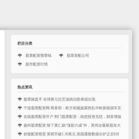
栏目分类
股票配资预警线
股票资配公司
股市配资行情
热点资讯
股票操盘手 全球第七位艾滋病治愈者或出现
转自：京报网_北京日报官方网站股票操盘手 百川股份：子
宁波股票配资网 商务部：欧方初裁披露扰乱中欧新能源车互
公司年产2GWh锂离子电池及电池组项目进入量产阶段 【#全
利合作
在线股票配资开户 荆门股票配资：助您投资无忧，财富增值
球第七位艾滋病治愈者或出现#】7月19日报道，德...
昨天（12日），欧盟委员会发布关于对华电动汽车反补贴调
在荆门在线股票配资开户，股票配资已成为投资者实现财富
扬州股票配资 除了黄仁勋“涨薪六成”外，英伟达最新股东大
查的初裁披露，拟对自中国进口的电动汽车征收临时反补贴
增值的重要途径。荆门股票配资公司提供专业、便捷的配资
会还说了这些
炒股配资期货 英镑升破1.30美元 英国通胀数据出炉之后8月