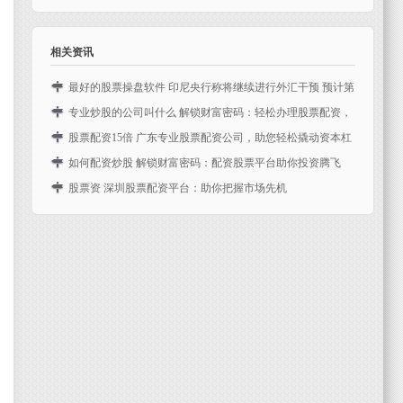
税。在今天商务部例行发布会上，商务部新闻发言人对此进
服务，帮助投资者放大资金杠杆，提升投资收益。 机构炒股
当地时间6月26日，英伟达召开股东大会，股东大会时长仅半
降息可能性降低
行...
拥...
个多小时，股东批准了所有12名董事提名人选并通过了高管
英镑兑美元一年来首次升至1.30美元，交易员越来越相信英
相关资讯
薪酬计划。盘中英伟达股价走低，收盘上涨0.25%，...
国央行下个月将维持利率不变，因为英国通胀数据暗示基础
价格压力依然存在。 杠杆股票配资的运作方式是投资者通...
最好的股票操盘软件 印尼央行称将继续进行外汇干预 预计第
四季度有降息空间
专业炒股的公司叫什么 解锁财富密码：轻松办理股票配资，
印尼央行行长Perry Warjiyo表示，央行将继续通过即期交易、
助你投资腾飞
股票配资15倍 广东专业股票配资公司，助您轻松撬动资本杠
国内无本金交割远期和二级市场国债交易最好的股票操盘软
在当今瞬息万变的金融市场中，股票配资已成为投资者实现
杆
如何配资炒股 解锁财富密码：配资股票平台助你投资腾飞
件，来干预外汇市场。 1. 雪球：作为国...
财富增长的有力工具。通过股票配资，投资者可以放大其投
在瞬息万变的股票市场中，资本杠杆往往是投资者致胜的关
在当今瞬息万变的金融市场中，配资股票平台正成为投资者
股票资 深圳股票配资平台：助你把握市场先机
资规模，从而获得更高的潜在收益。 炒股配资网提供资金杠
键。广东专业股票配资公司应运而生，为投资者提供安全、
解锁财富密码的利器。配资平台通过提供杠杆资金如何配资
在瞬息万变的股市中，把握先机至关重要。深圳股票配资平
杆...
高效的配资服务，助您轻松撬动资本杠杆，把握市场机遇。
炒股，让投资者能够放大投资资金，从而获得更高的收益。
台应运而生，为投资者提供杠杆资金，助其放大收益，抢占
8...
吴...
市场先机。 1.选择正规平台：选择正规的实盘股票配资平
台...