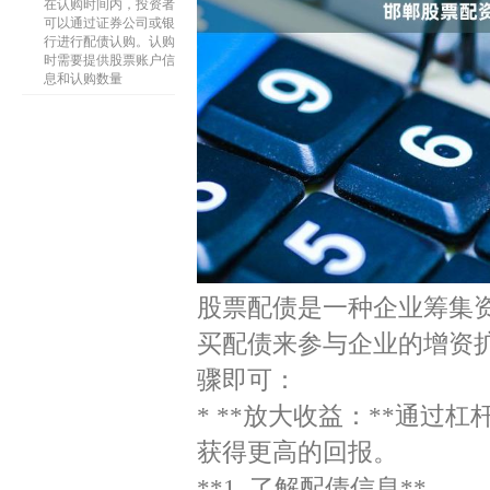
在认购时间内，投资者
可以通过证券公司或银
行进行配债认购。认购
时需要提供股票账户信
息和认购数量
股票配债是一种企业筹集
买配债来参与企业的增资
骤即可：
* **放大收益：**通
获得更高的回报。
**1. 了解配债信息**