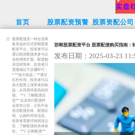
首页
股票配资预警
股票资配公司
线
股票配债是一种企业筹
集资金的方式邯郸股票
邯郸股票配资平台 股票配债购买指南：
配资平台，投资者可以
发布日期：2025-03-23 1
通过购买配债来参与企
业的增资扩股。配债购
买流程简单，投资者只
需遵循以下步骤即可：
* **放大收益：**通过
杠杆作用，投资者可以
放大股票上涨带来的收
益，从而获得更高的回
报。 **1. 了解配债信
息** 企业发行配债时
会发布公告，公告中会
包含配债价格、配债比
例、认购时间等信息。
投资者需要仔细阅读公
告，了解配债的具体条
款。 **2. 认购配债**