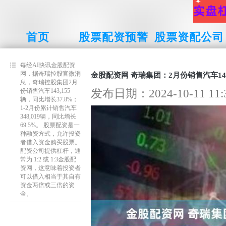
首页
股票配资预警
股票资配公司
线
每经AI快讯金股配资
网，据奇瑞控股官微消
金股配资网 奇瑞集团：2月份销售汽车14
息，奇瑞控股集团2月
发布日期：2024-10-11 1
份销售汽车143,155
辆，同比增长37.8%；
1-2月份累计销售汽车
348,019辆，同比增长
69.5%。 股票配资是一
种融资方式，允许投资
者借入资金购买股票。
配资公司提供杠杆，通
常为 1:2 或 1:3金股配
资网，这意味着投资者
可以借入相当于其自有
资金两倍或三倍的资
金。