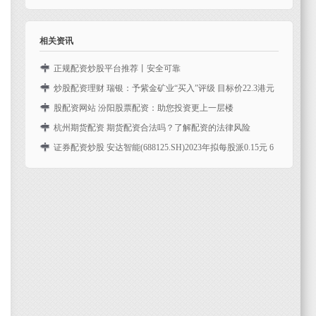
功...
的投资回报倍增！" 热点栏目 自选股 数据中心 ...
年6月27日起，王殿常先生已辞任公司非执行董事的职务; 及
格隆汇6月13日｜哔哩哔哩(BILI.US)美股盘前涨约4.8%，报
改为8月30日
李天智先生获委任为公司非执行董事以填补...
15.08美元。H股今日收涨5.6%，报116.8港元。消息面上，东
瑞丰动力(02025)发布公告，末期股息派付日期将重新安排股
相关资讯
方财富维持哔哩哔哩“增持...
指期货配资平台，而末期股息现预期将于2024年8月30日(星
期五)或之前派付予于记录日期(即2024...
正规配资炒股平台推荐丨安全可靠
在股市行情波动中，许多投资者希望通过配资放大收益。然
炒股配资理财 瑞银：予紫金矿业“买入”评级 目标价22.3港元
而，面对市场上众多的配资平台股市配资行情，如何选择一
热点栏目 自选股 数据中心 行情中心 资金流向 模拟交易 客户
股配资网站 汾阳股票配资：助您投资更上一层楼
家正规、安全、可靠的平台成为关键。本文将为您推荐几类
端 瑞银发布研究报告称，予紫金矿业（02899）“买入”评级炒
在瞬息万变的股市中，资金是投资者的关键武器。汾阳股票
杭州期货配资 期货配资合法吗？了解配资的法律风险
值得...
股配资理财，今年上半年公司黄金产量约...
配资应运而生，为投资者提供杠杆资金，助力其投资更上一
期货配资是指投资者通过向配资公司借款，扩大资金规模进
证券配资炒股 安达智能(688125.SH)2023年拟每股派0.15元 6
层楼。 * **放大收益：**通过杠杆作用，投资者可以获...
行期货交易的行为。近年来，期货配资市场发展迅速杭州期
月20日除权除息
货配资，但其合法性一直备受争议。 配资期货最大的特点就
安达智能(688125.SH)发布公告证券配资炒股，公司2023年年
是...
度权益分派方案为：向全体股东每股派0.15元人民币现金。
1. 了解您的投资目标和风险承受能...