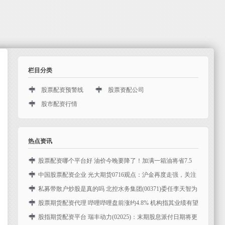
栏目分类
股票配资预警线
股票资配公司
股市配资行情
热点资讯
股票配资哪个平台好 油价今晚要降了！加满一箱油将省7.5
元！
中国股票配资企业 光大期货0716观点：沪金再度走强，关注
2. 交易产品和服务：评估平台提供的交易产品和服务是否丰
官员表态对市场情绪的影响
私募带散户炒股是真的吗 北控水务集团(00371)委任李天智为
富多样。一个优秀的炒股配资门户应该提供多种股票、基
中国股票配资企业 2. "想要更多收益？股票配资助您一臂之
非执行董事
股票期货配资代理 哔哩哔哩盘前涨约4.8% 机构指其业绩有望
金、期货等交易品种，并且提供专业的交易工具和数据分析
力！借助杠杆交易，最高可获得10倍的资金倍增效果，让您
北控水务集团(00371)公布私募带散户炒股是真的吗，自2024
持续提升
股指期货配资平台 瑞丰动力(02025)：末期股息派付日期将更