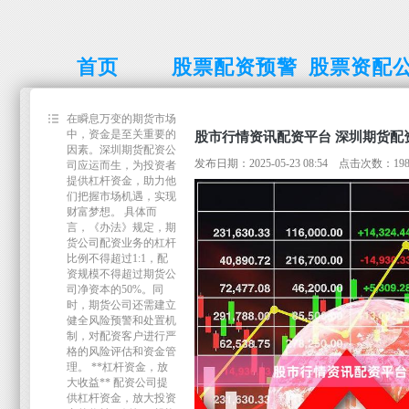
首页
股票配资预警
股票资配
线
在瞬息万变的期货市场
中，资金是至关重要的
股市行情资讯配资平台 深圳期货配
因素。深圳期货配资公
发布日期：2025-05-23 08:54 点击次数：19
司应运而生，为投资者
提供杠杆资金，助力他
们把握市场机遇，实现
财富梦想。 具体而
言，《办法》规定，期
货公司配资业务的杠杆
比例不得超过1:1，配
资规模不得超过期货公
司净资本的50%。同
时，期货公司还需建立
健全风险预警和处置机
制，对配资客户进行严
格的风险评估和资金管
理。 **杠杆资金，放
大收益** 配资公司提
供杠杆资金，放大投资